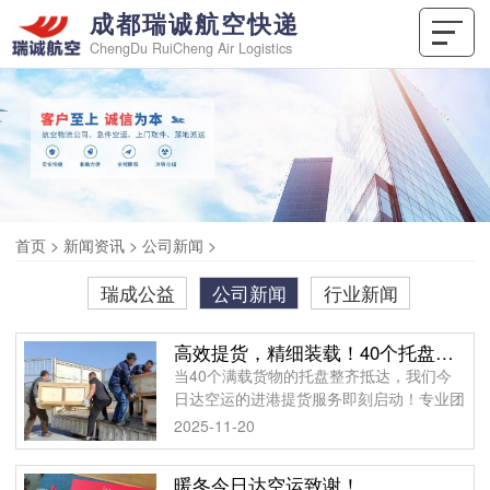
成都瑞诚航空快递
ChengDu RuiCheng Air Logistics
首页
>
新闻资讯
>
公司新闻
>
瑞成公益
公司新闻
行业新闻
高效提货，精细装载！40个托盘批量货物安全到港
当40个满载货物的托盘整齐抵达，我们今
日达空运的进港提货服务即刻启动！专业团
队全程跟进，从核对单据、清点数量到确认
2025-11-20
货物状态，每一步都严格把控，确保批量货
物信息零误差
暖冬今日达空运致谢！