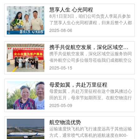
的艰苦卓绝斗争，中
慧享人生 心光同程
8月1日至3日，咱们公司负责人李延兵参加
了慧享人生心光同程课程，归来后整个人都
像是被点亮了！他说，在课程里，他接触到
2025-08-06
了许多前沿的文化和智慧，这些都给了他新
的启发。这次
携手共促航空发展，深化区域空运服务协同
携手共促航空发展，深化区域空运服务协同
省外航空公司多位领导莅临我们成都航空公
司开展指导参观工作。此次交流以推动成都
2025-05-15
与省外空运服务高质量发展为核心，双方就
航线网络布
母爱如翼，共赴万里征程
母爱如翼，共赴万里征程在这个微风拂过心
田的五月，母亲节如期而至。在航空物流行
业，我们见证过无数包裹跨越山海的奔赴，
2025-05-09
而此刻，我们想将最深的敬意与感恩，献给
每一位母亲
航空物流优势
运输速度快飞机的飞行速度远高于其他运输
方式，通常喷气式客机的巡航速度在800-