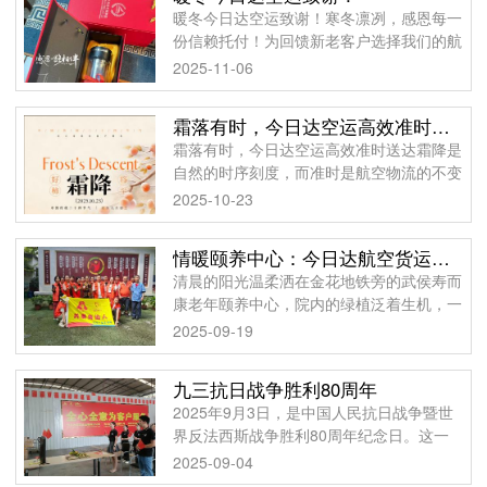
暖冬今日达空运致谢！寒冬凛冽，感恩每一
份信赖托付！为回馈新老客户选择我们的航
空货运服务，即日起，所有到店办理航空货
2025-11-06
运业务的客户，无论单票货量大小，均可免
费获赠双重
霜落有时，今日达空运高效准时送达
霜落有时，今日达空运高效准时送达霜降是
自然的时序刻度，而准时是航空物流的不变
准则。无论是紧急医疗物资的雪中送炭，还
2025-10-23
是节日礼品的温情传递，我们都以精准的调
度、稳定
情暖颐养中心：今日达航空货运志愿者十年坚守
清晨的阳光温柔洒在金花地铁旁的武侯寿而
康老年颐养中心，院内的绿植泛着生机，一
场充满暖意的文明实践志愿服务活动正按计
2025-09-19
划拉开帷幕。今日达航空货运的李总亲自带
队，代表公
九三抗日战争胜利80周年
2025年9月3日，是中国人民抗日战争暨世
界反法西斯战争胜利80周年纪念日。这一
天，我们共同铭记历史，缅怀先烈，弘扬伟
2025-09-04
大的爱国主义精神和抗战精神。历经14年