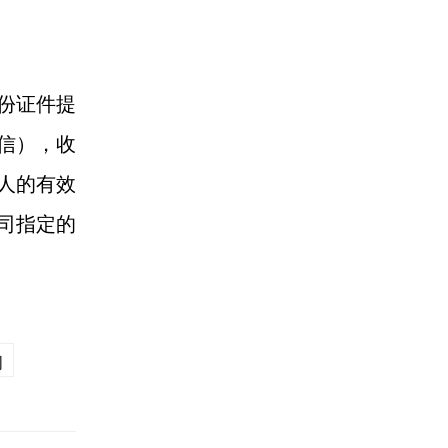
份证件提
信），收
人的有效
司指定的
物