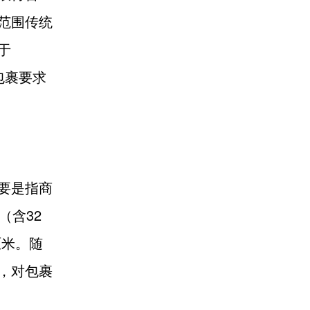
范围传统
于
包裹要求
要是指商
（含32
厘米。随
，对包裹